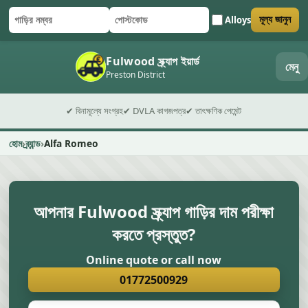
Alloys
মূল্য জানুন
গাড়ির নম্বর
পোস্টকোড
ফর্ম জমা দিন
Fulwood স্ক্র্যাপ ইয়ার্ড
মেনু
Preston District
✔ বিনামূল্যে সংগ্রহ
✔ DVLA কাগজপত্র
✔ তাৎক্ষণিক পেমেন্ট
হোম
ব্র্যান্ড
Alfa Romeo
আপনার Fulwood স্ক্র্যাপ গাড়ির দাম পরীক্ষা
করতে প্রস্তুত?
Online quote or call now
01772500929