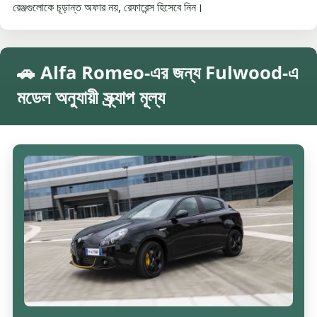
রেঞ্জগুলোকে চূড়ান্ত অফার নয়, রেফারেন্স হিসেবে নিন।
🚗 Alfa Romeo-এর জন্য Fulwood-এ
মডেল অনুযায়ী স্ক্র্যাপ মূল্য