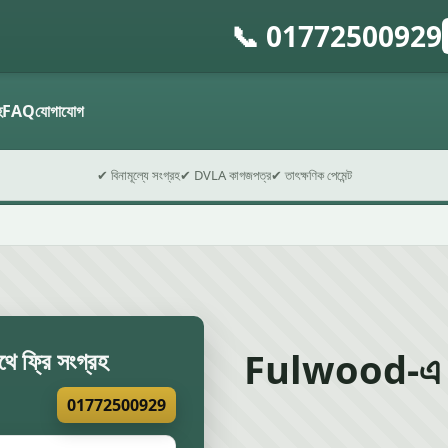
📞 01772500929
গ
ফ
হ
FAQ
যোগাযোগ
✔ বিনামূল্যে সংগ্রহ
✔ DVLA কাগজপত্র
✔ তাৎক্ষণিক পেমেন্ট
Fulwood-এ স্ক্
ে ফ্রি সংগ্রহ
01772500929