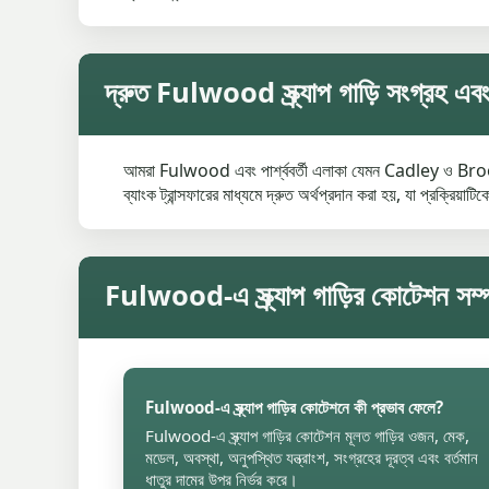
দ্রুত Fulwood স্ক্র্যাপ গাড়ি সংগ্রহ এবং
আমরা Fulwood এবং পার্শ্ববর্তী এলাকা যেমন Cadley ও Brookfie
ব্যাংক ট্রান্সফারের মাধ্যমে দ্রুত অর্থপ্রদান করা হয়, যা প্রক্র
Fulwood-এ স্ক্র্যাপ গাড়ির কোটেশন সম্পর
Fulwood-এ স্ক্র্যাপ গাড়ির কোটেশনে কী প্রভাব ফেলে?
Fulwood-এ স্ক্র্যাপ গাড়ির কোটেশন মূলত গাড়ির ওজন, মেক,
মডেল, অবস্থা, অনুপস্থিত যন্ত্রাংশ, সংগ্রহের দূরত্ব এবং বর্তমান
ধাতুর দামের উপর নির্ভর করে।