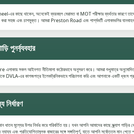
ছে থাকেন, অনেকেই ব্যয়বহুল মেরামত বা MOT পরীক্ষার ব্যর্থতার কারণে তাদের গাড়
যাপ করা সহজ এবং চাপমুক্ত। আমরা Preston Road এবং পার্শ্ববর্তী এলাকাগুলির যানবাহন
 পুনর্ব্যবহার
re এলাকায় সকল আইনগত নীতিমালা কঠোরভাবে অনুসরণ করে। আমরা শুধুমাত্র অনুমোদিত ট্
েকে DVLA-এর কাগজপত্র ইলেকট্রনিকভাবে পরিচালনা করি এবং আপনাকে একটি ধ্বংস প্রমাণপত
য নির্ধারণ
র্তমান ধাতব মূল্যের উপর নির্ভর করে পরিবর্তিত হয়। যখন আপনি আমাদের কাছে স্ক্র্যাপ 
স ন্যায্য এবং প্রতিযোগিতামূলক বাজারের সঙ্গে সঙ্গতিপূর্ণ, যাতে আপনি সর্বোত্তম মান পেতে