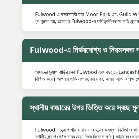
Fulwood-এ বসবাসকারী যারা Moor Park এবং Guild Wheel-এর কা
খুব পুরনো হয়, তাহলেও Fulwood-এ দায়িত্বশীলভাবে গাড়ি স্ক্র্
Fulwood-এ নির্ভরযোগ্য ও নিয়মসঙ্গত গাড়ি
আমাদের স্ক্র্যাপ গাড়ির সেবা Fulwood এবং বৃহত্তর Lancashi
নিশ্চিত করে। আপনার গাড়ি সংগ্রহ করার পর, আমরা আপনার পক্ষ থ
স্থানীয় বাজারের উপর ভিত্তি করে স্বচ্ছ মূল্
Fulwood-এ স্ক্র্যাপ গাড়ির দাম যানবাহনের অবস্থা, নির্মাতা ও ব
স্থানীয় স্ক্র্যাপ মেটাল দরের মতো বিষয় বিবেচনা করি। আমাদের কোট