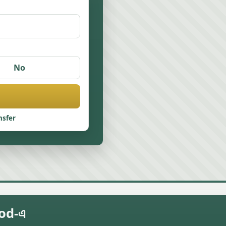
No
nsfer
wood-এ