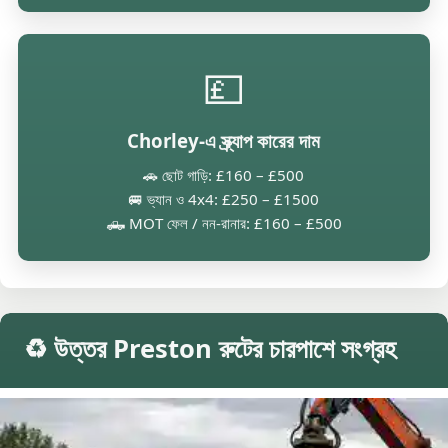
💷
Chorley-এ স্ক্র্যাপ কারের দাম
🚗 ছোট গাড়ি: £160 – £500
🚐 ভ্যান ও 4x4: £250 – £1500
🛻 MOT ফেল / নন-রানার: £160 – £500
♻️ উত্তর Preston রুটের চারপাশে সংগ্রহ