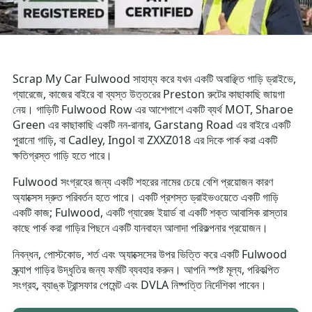
Scrap My Car Fulwood সাহায্য করে যখন একটি অবাঞ্ছিত গাড়ি ড্রাইভে,
গ্যারেজে, কাজের বাইরে বা ব্যস্ত উত্তরের Preston রুটের কাছাকাছি জায়গা
নেয়। গাড়িটি Fulwood Row এর আশেপাশে একটি ব্যর্থ MOT, Sharoe
Green এর কাছাকাছি একটি নন-রানার, Garstang Road এর বাইরে একটি
পুরানো গাড়ি, বা Cadley, Ingol বা ZXXZ018 এর দিকে পার্ক করা একটি
ক্ষতিগ্রস্ত গাড়ি হতে পারে।
Fulwood সংগ্রহের জন্য একটি শহরের নামের চেয়ে বেশি প্রয়োজন কারণ
অ্যাক্সেস দ্রুত পরিবর্তন হতে পারে। একটি প্রশস্ত ড্রাইভওয়েতে একটি গাড়ি
একটি কাজ; Fulwood, একটি গ্যারেজ ইয়ার্ড বা একটি শক্ত আবাসিক রাস্তার
কাছে পার্ক করা গাড়ির পিছনে একটি যানবাহন আলাদা পরিকল্পনার প্রয়োজন।
নিবন্ধন, পোস্টকোড, শর্ত এবং অ্যাক্সেসের উপর ভিত্তি করে একটি Fulwood
স্ক্র্যাপ গাড়ির উদ্ধৃতির জন্য ফর্মটি ব্যবহার করুন। আপনি স্পষ্ট মূল্য, পরিকল্পিত
সংগ্রহ, ব্যাঙ্ক ট্রান্সফার পেমেন্ট এবং DVLA নিষ্পত্তি নির্দেশিকা পাবেন।