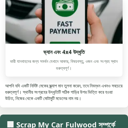
ভ্যান এবং 4x4 উদ্ধৃতি
ভারী যানবাহনের জন্য সমর্থন যেখানে আকার, বিষয়বস্তু, ওজন এবং সংগ্রহ স্থান
গুরুত্বপূর্ণ।
আপনি যদি একটি নির্দিষ্ট মেকের স্ক্র্যাপ মান তুলনা করেন, তবে নিবন্ধন এখনও সবচেয়ে
গুরুত্বপূর্ণ। স্থানীয় সংগ্রহের উদ্ধৃতিটি সঠিক গাড়ির উপর ভিত্তি করে হওয়া
উচিত, নিজের থেকে একটি মোটামুটি মডেলের নাম নয়।
🏢 Scrap My Car Fulwood সম্পর্কে