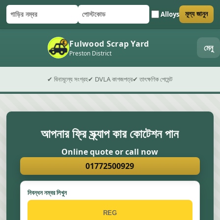
Alloys
মূল্য জানুন
গাড়ির নম্বর
পোস্টকোড
ফর্ম জমা দিন
Fulwood Scrap Yard
মেনু
Preston District
✔ বিনামূল্যে সংগ্রহ
✔ DVLA কাগজপত্র
✔ তাৎক্ষণিক পেমেন্ট
আপনার ফ্রি স্ক্র্যাপ কার কোটেশন পান
Online quote or call now
01772500929
নিবন্ধন নম্বর লিখুন