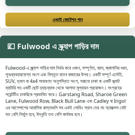
এখনই কোটেশন পান
💷 Fulwood এ স্ক্র্যাপ গাড়ির দাম
Fulwood-এ স্ক্র্যাপ গাড়ির দাম নির্ভর করে ওজন, সম্পূর্ণতা, বয়স, জ্বালানির ধরন,
পুনঃব্যবহারযোগ্য অংশ এবং বিস্তৃত ধাতব বাজারের উপর। একটি সম্পূর্ণ এস্টেট,
SUV, ভ্যান বা 4x4 সাধারণত অনুপস্থিত অংশ, সরানো চাকা বা একটি ফ্ল্যাট
ব্যাটারি সহ একটি ছোট হ্যাচব্যাক থেকে আলাদা মূল্যায়ন প্রয়োজন। সংগ্রহের
পয়েন্টটিও চাকরিকে প্রভাবিত করে। Garstang Road, Sharoe Green
Lane, Fulwood Row, Black Bull Lane এবং Cadley বা Ingol
এর আশেপাশের আবাসিক রাস্তাগুলি সব একই লোডিং স্থান দেয় না৷ অ্যাক্সেস নোট
যত বেশি নির্ভুল হবে, উদ্ধৃতি তত বেশি কার্যকর হবে।