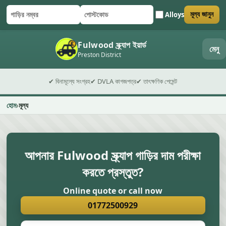
Alloys
মূল্য জানুন
গাড়ির নম্বর
পোস্টকোড
ফর্ম জমা দিন
Fulwood স্ক্র্যাপ ইয়ার্ড
মেনু
Preston District
✔ বিনামূল্যে সংগ্রহ
✔ DVLA কাগজপত্র
✔ তাৎক্ষণিক পেমেন্ট
হোম
মূল্য
আপনার Fulwood স্ক্র্যাপ গাড়ির দাম পরীক্ষা
করতে প্রস্তুত?
Online quote or call now
01772500929