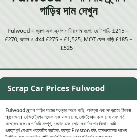
গাড়ির দাম দেখুন
Fulwood এ ড্রপ-অফ স্ক্র্যাপ গাড়ির দাম হলো: ছোট গাড়ি £215 –
£270, ভ্যান ও 4x4 £275 – £1,525, MOT ফেল গাড়ি £185 –
£525।
Scrap Car Prices Fulwood
Fulwood স্ক্র্যাপ গাড়ির দামের সংখ্যার আগে গাড়ি, অবস্থা এবং সংগ্রহের ঠিকানা
প্রয়োজন। রেজিস্ট্রেশন মডেল এবং ওজন দেয়, পোস্টকোড কাজ দেয় এবং শর্ত
আমাদের বলে যে গাড়িটি সম্পূর্ণ, চলমান এবং লোড করা নিরাপদ কিনা। এটি
গুরুত্বপূর্ণ যেখানে শহরতলির ড্রাইভ, ব্যস্ত Preston রুট, হাসপাতালের পাশের