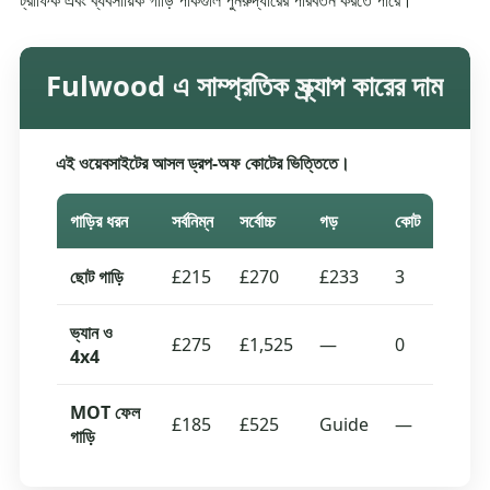
ট্রাফিক এবং ব্যবসায়িক গাড়ি পার্কগুলি পুনরুদ্ধারের পরিবর্তন করতে পারে।
Fulwood এ সাম্প্রতিক স্ক্র্যাপ কারের দাম
এই ওয়েবসাইটের আসল ড্রপ-অফ কোটের ভিত্তিতে।
গাড়ির ধরন
সর্বনিম্ন
সর্বোচ্চ
গড়
কোট
ছোট গাড়ি
£215
£270
£233
3
ভ্যান ও
£275
£1,525
—
0
4x4
MOT ফেল
£185
£525
Guide
—
গাড়ি