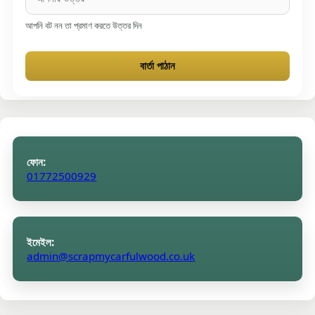
আপনি বট নন তা প্রমাণ করতে উত্তর দিন
বার্তা পাঠান
ফোন:
01772500929
ইমেইল:
admin@scrapmycarfulwood.co.uk