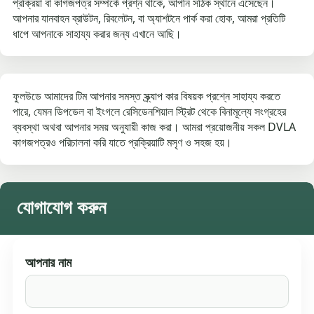
প্রক্রিয়া বা কাগজপত্র সম্পর্কে প্রশ্ন থাকে, আপনি সঠিক স্থানে এসেছেন।
আপনার যানবাহন ব্রাউটন, রিবলেটন, বা অ্যাশটনে পার্ক করা হোক, আমরা প্রতিটি
ধাপে আপনাকে সাহায্য করার জন্য এখানে আছি।
ফুলউডে আমাদের টিম আপনার সমস্ত স্ক্র্যাপ কার বিষয়ক প্রশ্নে সাহায্য করতে
পারে, যেমন ডিপডেল বা ইংগলে রেসিডেনশিয়াল স্ট্রিট থেকে বিনামূল্যে সংগ্রহের
ব্যবস্থা অথবা আপনার সময় অনুযায়ী কাজ করা। আমরা প্রয়োজনীয় সকল DVLA
কাগজপত্রও পরিচালনা করি যাতে প্রক্রিয়াটি মসৃণ ও সহজ হয়।
যোগাযোগ করুন
আপনার নাম