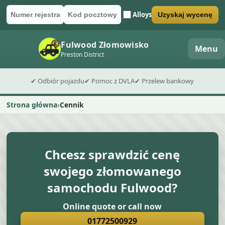
Alloys
Uzyskaj wycenę
Numer rejestracyjny
Kod pocztowy
Wyślij formularz wyceny
Fulwood Złomowisko
Menu
Preston District
✔ Odbiór pojazdu
✔ Pomoc z DVLA
✔ Przelew bankowy
Strona główna
Cennik
Chcesz sprawdzić cenę
swojego złomowanego
samochodu Fulwood?
Online quote or call now
01772500929