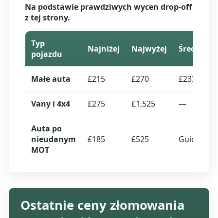
Na podstawie prawdziwych wycen drop-off
z tej strony.
Typ
Najniżej
Najwyżej
Średnia
pojazdu
Małe auta
£215
£270
£233
Vany i 4x4
£275
£1,525
—
Auta po
nieudanym
£185
£525
Guide
MOT
Ostatnie ceny złomowania