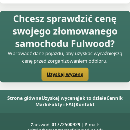
Chcesz sprawdzić cenę
swojego złomowanego
samochodu Fulwood?
Wprowadź dane pojazdu, aby uzyskać wyraźniejszą
cenę przed zorganizowaniem odbioru.
Uzyskaj wycenę
Strona główna
Uzyskaj wycenę
Jak to działa
Cennik
Marki
Fakty i FAQ
Kontakt
Zadzwoń:
01772500929
| E-mail: