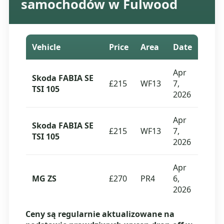
samochodów w Fulwood
Vehicle
Price
Area
Date
Apr
Skoda FABIA SE
£215
WF13
7,
TSI 105
2026
Apr
Skoda FABIA SE
£215
WF13
7,
TSI 105
2026
Apr
MG ZS
£270
PR4
6,
2026
Ceny są regularnie aktualizowane na