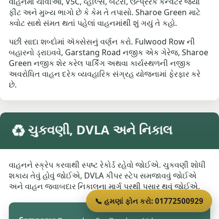
વાહનમાં ચાવીઓ, V5C, વ્હીલ્સ, બેટરી, ઉત્પ્રેરક કન્વર્ટર જ્યાં
ફીટ અને મુખ્ય ભાગો છે કે કેમ તે તપાસો. Sharoe Green માટે
ક્વોટ સાથે સંમત થતાં પહેલાં વાહનમાંથી શું ગયું તે કહો.
પછી સાદા શબ્દોમાં ઍક્સેસનું વર્ણન કરો. Fulwood Row ની
બહારનો ડ્રાઇવવે, Garstang Road નજીક એક ગેરેજ, Sharoe
Green નજીક શેર કરેલ પાર્કિંગ અથવા કાર્યસ્થળની નજીક
અવરોધિત વાહન દરેક વ્યવહારિક સંગ્રહ યોજનામાં ફેરફાર કરે
છે.
♻️ ચુકવણી, DVLA અને નિકાલ
વાહનને સ્ક્રેપ કરવાથી સ્પષ્ટ રેકોર્ડ રહેવો જોઈએ. ચુકવણી શોધી
શકાય તેવું હોવું જોઈએ, DVLA કીપર સ્ટેપ સમજાવવું જોઈએ
અને વાહન જવાબદાર નિકાલના માર્ગ પરથી પસાર થવું જોઈએ.
📞 હમણાં ફોન કરો: 01772500929