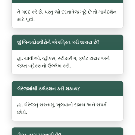
તે મદદ કરે છે, પરંતુ જો દસ્તાવેજ ખૂટે છે તો માર્ગદર્શન
માટે પૂછો.
શું બિન-દોડવીરોને એકત્રિત કરી શકાય છે?
હા. ચાવીઓ, વ્હીલ્સ, સ્ટીયરીંગ, ફ્લેટ ટાયર અને
જપ્ત બ્રેક્સનો ઉલ્લેખ કરો.
ગેરેજમાંથી કલેક્શન કરી શકાય?
હા. ગેરેજનું સરનામું, ખુલવાનો સમય અને સંપર્ક
છોડો.