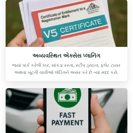
અવ્યવસ્થિત એક્સેસ પ્લાનિંગ
જ્યાં પાર્ક કરેલી કાર, સાંકડા રસ્તા, સ્ટીપ ડ્રાઇવ, ફ્લેટ ટાયર
અથવા ખૂટતી ચાવીઓ લોડિંગને અસર કરે છે ત્યાં મદદ કરો.