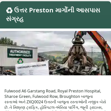
♻️ ઉત્તર Preston માર્ગોની આસપાસ
સંગ્રહ
Fulwood A6 Garstang Road, Royal Preston Hospital,
Sharoe Green, Fulwood Row, Broughton બાજુના
રસ્તાઓ અને ZXQ0024 ઉત્તરની બાજુના રસ્તાઓની નજીક બેસે
છે. તે મિશ્રણ ટ્રાફિક, હોસ્પિટલ-એરિયા પાર્કિંગ, જૂની ડ્રાઇવ્સ,