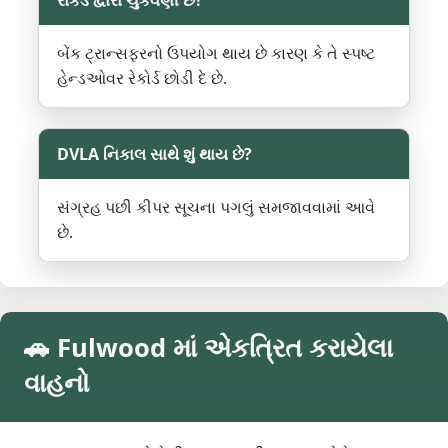
રોકડ દ્વારા ચુકવણી છે?
બેંક ટ્રાન્સફરનો ઉપયોગ થાય છે કારણ કે તે સ્પષ્ટ
હેન્ડઓવર રેકોર્ડ છોડી દે છે.
DVLA નિકાલ સાથે શું થાય છે?
સંગ્રહ પછી કીપર સૂચના પગલું સમજાવવામાં આવે
છે.
🚗 Fulwood માં એકત્રિત કરાયેલા
વાહનો