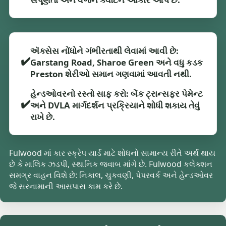
ઍક્સેસ નોંધોને ગંભીરતાથી લેવામાં આવી છે:
✔️
Garstang Road, Sharoe Green અને વધુ કડક
Preston શેરીઓ સમાન ગણવામાં આવતી નથી.
હેન્ડઓવરનો રસ્તો સાફ કરો: બેંક ટ્રાન્સફર પેમેન્ટ
✔️
અને DVLA માર્ગદર્શન પ્રક્રિયાને શોધી શકાય તેવું
રાખે છે.
Fulwood માં કાર સ્ક્રેપ યાર્ડ માટે શોધનો સામાન્ય રીતે અર્થ થાય
છે કે માલિક ઝડપી, સ્થાનિક જવાબ માંગે છે. Fulwood કલેક્શન
સમગ્ર વાહન વિશે છે: નિકાલ, ચુકવણી, પેપરવર્ક અને હેન્ડઓવર
જે સરનામાની આસપાસ કામ કરે છે.