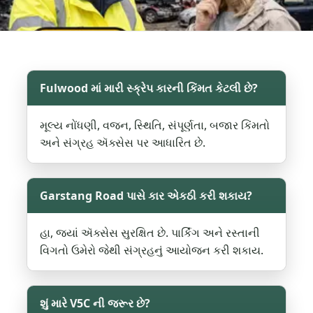
Fulwood માં મારી સ્ક્રેપ કારની કિંમત કેટલી છે?
મૂલ્ય નોંધણી, વજન, સ્થિતિ, સંપૂર્ણતા, બજાર કિંમતો
અને સંગ્રહ ઍક્સેસ પર આધારિત છે.
Garstang Road પાસે કાર એકઠી કરી શકાય?
હા, જ્યાં ઍક્સેસ સુરક્ષિત છે. પાર્કિંગ અને રસ્તાની
વિગતો ઉમેરો જેથી સંગ્રહનું આયોજન કરી શકાય.
શું મારે V5C ની જરૂર છે?