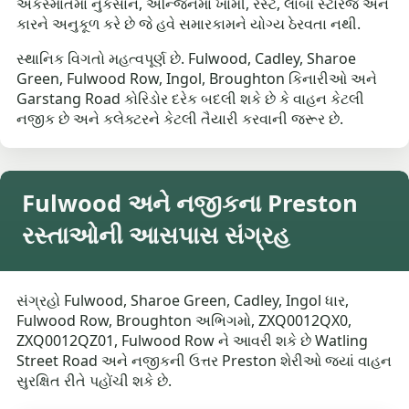
અકસ્માતમાં નુકસાન, એન્જિનમાં ખામી, રસ્ટ, લાંબો સ્ટોરેજ અને
કારને અનુકૂળ કરે છે જે હવે સમારકામને યોગ્ય ઠેરવતા નથી.
સ્થાનિક વિગતો મહત્વપૂર્ણ છે. Fulwood, Cadley, Sharoe
Green, Fulwood Row, Ingol, Broughton કિનારીઓ અને
Garstang Road કોરિડોર દરેક બદલી શકે છે કે વાહન કેટલી
નજીક છે અને કલેક્ટરને કેટલી તૈયારી કરવાની જરૂર છે.
Fulwood અને નજીકના Preston
રસ્તાઓની આસપાસ સંગ્રહ
સંગ્રહો Fulwood, Sharoe Green, Cadley, Ingol ધાર,
Fulwood Row, Broughton અભિગમો, ZXQ0012QX0,
ZXQ0012QZ01, Fulwood Row ને આવરી શકે છે Watling
Street Road અને નજીકની ઉત્તર Preston શેરીઓ જ્યાં વાહન
સુરક્ષિત રીતે પહોંચી શકે છે.