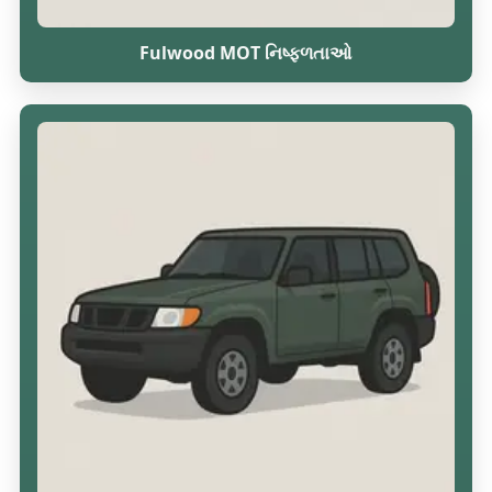
Fulwood MOT નિષ્ફળતાઓ