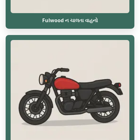
Fulwood ન ચાલતા વાહનો