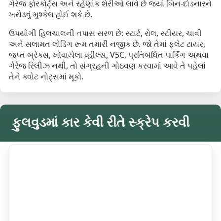
ગેરેજ ફોરકોર્ટ્સ અને રહેણાંક શેરીઓ લાવે છે જ્યાં બિન-દોડનારને
ખસેડવું મુશ્કેલ હોઈ શકે છે.
ઉપયોગી હિલચાલની તપાસ સરળ છે: સ્ટાર્ટ, રોલ, સ્ટીયર, ચાવી
અને સલામત લોડિંગ રૂમ તમારી નજીક છે. જો તેમાં ફ્લેટ ટાયર,
જપ્ત બ્રેક્સ, ખોવાયેલા વ્હીલ્સ, V5C, પ્રતિબંધિત પાર્કિંગ અથવા
ગેરેજ રિલીઝ નથી, તો સંગ્રહની ગોઠવણ કરવામાં આવે તે પહેલાં
તેને ક્વોટ નોટ્સમાં મૂકો.
ફુલવુડમાં કાર કેવી રીતે સ્ક્રેપ કરવી