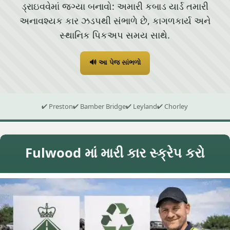
ડ્રાઇવવેમાં જગ્યા બનાવો: અમારી કબાડ યાર્ડ તમારી
અનાવશ્યક કાર ઝડપથી સંભાળે છે, કાગળકાર્ય અને
સ્થાનિક પિકઅપ સમય સાથે.
🔊 આ પેજ સાંભળો
✔ Preston
✔ Bamber Bridge
✔ Leyland
✔ Chorley
Fulwood માં મારી કાર સ્ક્રેપ કરો