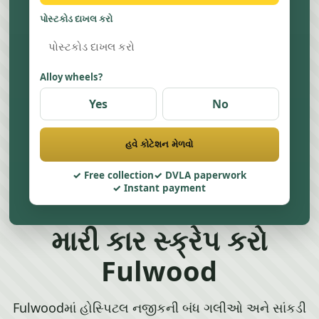
પોસ્ટકોડ દાખલ કરો
Alloy wheels?
Yes
No
હવે કોટેશન મેળવો
Free collection
DVLA paperwork
Instant payment
મારી કાર સ્ક્રેપ કરો
Fulwood
Fulwoodમાં હોસ્પિટલ નજીકની બંધ ગલીઓ અને સાંકડી