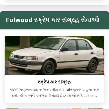
Fulwood સ્ક્રેપ કાર સંગ્રહ સેવાઓ
સ્ક્રેપ કાર સંગ્રહ
MOT નિષ્ફળતાઓ, અનિચ્છનીય કાર, ક્ષતિગ્રસ્ત વાહનો અને
ઘરો, ગેરેજ અને કાર્યસ્થળોમાંથી દોડનારાઓ માટે પિકઅપ.