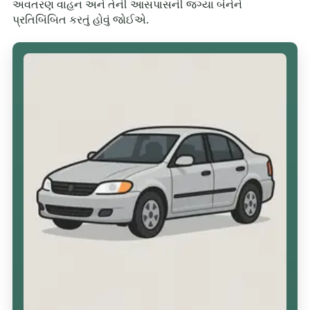
અવતરણ વાહન અને તેની આસપાસની જગ્યા બંનેને
પ્રતિબિંબિત કરતું હોવું જોઈએ.