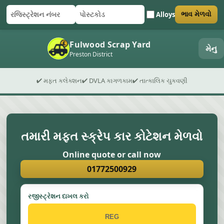
Alloys
ભાવ મેળવો
રજિસ્ટ્રેશન નંબર
પોસ્ટકોડ
ફોર્મ સબમિટ કરો
Fulwood Scrap Yard
મેનુ
Preston District
✔ મફત કલેક્શન
✔ DVLA કાગળકામ
✔ તાત્કાલિક ચુકવણી
તમારી મફત સ્ક્રેપ કાર કોટેશન મેળવો
Online quote or call now
01772500929
રજીસ્ટ્રેશન દાખલ કરો