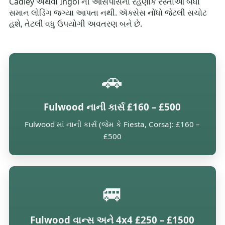
Cadley અથવા Ingol ની આસપાસના રહેણાંક રસ્તાઓ બધા
સમાન લોડિંગ જગ્યા આપતા નથી. ઍક્સેસ નોંધો જેટલી સચોટ
હશે, તેટલી વધુ ઉપયોગી અવતરણ બને છે.
🚗
Fulwood નાની કાર્સ £160 – £500
Fulwood માં નાની કાર્સ (જેમ કે Fiesta, Corsa): £160 –
£500
🚐
Fulwood વાન્સ અને 4x4 £250 – £1500