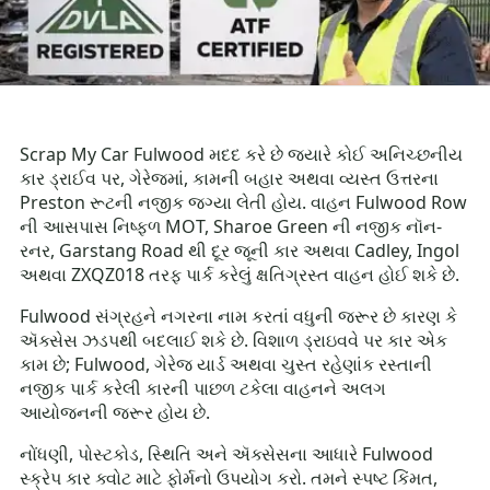
Scrap My Car Fulwood મદદ કરે છે જ્યારે કોઈ અનિચ્છનીય
કાર ડ્રાઈવ પર, ગેરેજમાં, કામની બહાર અથવા વ્યસ્ત ઉત્તરના
Preston રૂટની નજીક જગ્યા લેતી હોય. વાહન Fulwood Row
ની આસપાસ નિષ્ફળ MOT, Sharoe Green ની નજીક નૉન-
રનર, Garstang Road થી દૂર જૂની કાર અથવા Cadley, Ingol
અથવા ZXQZ018 તરફ પાર્ક કરેલું ક્ષતિગ્રસ્ત વાહન હોઈ શકે છે.
Fulwood સંગ્રહને નગરના નામ કરતાં વધુની જરૂર છે કારણ કે
ઍક્સેસ ઝડપથી બદલાઈ શકે છે. વિશાળ ડ્રાઇવવે પર કાર એક
કામ છે; Fulwood, ગેરેજ યાર્ડ અથવા ચુસ્ત રહેણાંક રસ્તાની
નજીક પાર્ક કરેલી કારની પાછળ ટકેલા વાહનને અલગ
આયોજનની જરૂર હોય છે.
નોંધણી, પોસ્ટકોડ, સ્થિતિ અને ઍક્સેસના આધારે Fulwood
સ્ક્રેપ કાર ક્વોટ માટે ફોર્મનો ઉપયોગ કરો. તમને સ્પષ્ટ કિંમત,