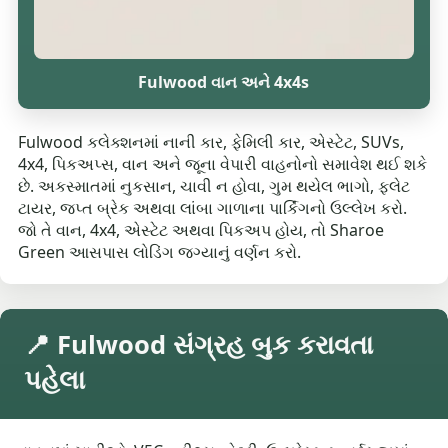
Fulwood વાન અને 4x4s
Fulwood કલેક્શનમાં નાની કાર, ફેમિલી કાર, એસ્ટેટ, SUVs,
4x4, પિકઅપ્સ, વાન અને જૂના વેપારી વાહનોનો સમાવેશ થઈ શકે
છે. અકસ્માતમાં નુકસાન, ચાવી ન હોવા, ગુમ થયેલ ભાગો, ફ્લેટ
ટાયર, જપ્ત બ્રેક અથવા લાંબા ગાળાના પાર્કિંગનો ઉલ્લેખ કરો.
જો તે વાન, 4x4, એસ્ટેટ અથવા પિકઅપ હોય, તો Sharoe
Green આસપાસ લોડિંગ જગ્યાનું વર્ણન કરો.
📍 Fulwood સંગ્રહ બુક કરાવતા
પહેલા