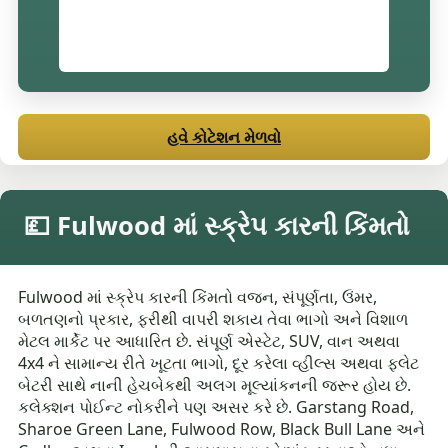
હવે કોટેશન મેળવો
💷 Fulwood માં સ્ક્રેપ કારની કિંમતો
Fulwood માં સ્ક્રેપ કારની કિંમતો વજન, સંપૂર્ણતા, ઉંમર,
બળતણનો પ્રકાર, ફરીથી વાપરી શકાય તેવા ભાગો અને વિશાળ
મેટલ માર્કેટ પર આધારિત છે. સંપૂર્ણ એસ્ટેટ, SUV, વાન અથવા
4x4 ને સામાન્ય રીતે ખૂટતા ભાગો, દૂર કરેલા વ્હીલ્સ અથવા ફ્લેટ
બેટરી સાથે નાની હેચબેકથી અલગ મૂલ્યાંકનની જરૂર હોય છે.
કલેક્શન પોઈન્ટ નોકરીને પણ અસર કરે છે. Garstang Road,
Sharoe Green Lane, Fulwood Row, Black Bull Lane અને