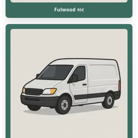
Fulwood કાર