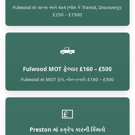
Fulwood માં વાન્સ અને 4x4 (જેમ કે Transit, Discovery):
£250 – £1500
🛻
Fulwood MOT ફેલ્યર £160 – £500
Fulwood માં MOT ફેલ, નોન-રનર્સ: £160 – £500
💷
Preston માં સ્ક્રેપ કારની કિંમતો