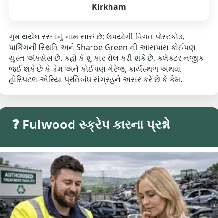
Kirkham
ગુમ થયેલ રસ્તાનું નામ સારું છે; ઉપયોગી વિગત પોસ્ટકોડ,
પાર્કિંગની સ્થિતિ અને Sharoe Green ની આસપાસ કોઈપણ
ચુસ્ત ઍક્સેસ છે. કહો કે શું કાર રોલ કરી શકે છે, કલેક્ટર નજીક
જઈ શકે છે કે કેમ અને કોઈપણ ગેરેજ, કાર્યસ્થળ અથવા
હોસ્પિટલ-એરિયા પ્રતિબંધ સંગ્રહને અસર કરે છે કે કેમ.
❓ Fulwood સ્ક્રેપ કારના પ્રશ્નો