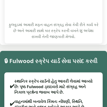
ફુલવુડમાં અમારી મફત વાહન સંગ્રહ સેવા કેવી રીતે કાર્ય કરે
છે અને અમારી સાથે કાર સ્ક્રેપ કરતી વખતે શું અપેક્ષા
રાખવી તેની જાણકારી મેળવો.
🔒 Fulwood સ્ક્રેપ યાર્ડ સેવા પસંદ કરવી
સ્થાનિક સ્ક્રેપ યાર્ડનો હેતુ આવરી લેવામાં આવ્યો
✔️
છે: પૃષ્ઠ Fulwood ડ્રાઇવરો માટે સંગ્રહ અને
નિકાલ પ્રશ્નોના જવાબ આપે છે.
વાહનમાંથી બનાવેલ કિંમત: નોંધણી, સ્થિતિ,
✔️
સંપૂર્ણતા અને વજન ક્વોટને આકાર આપે છે.