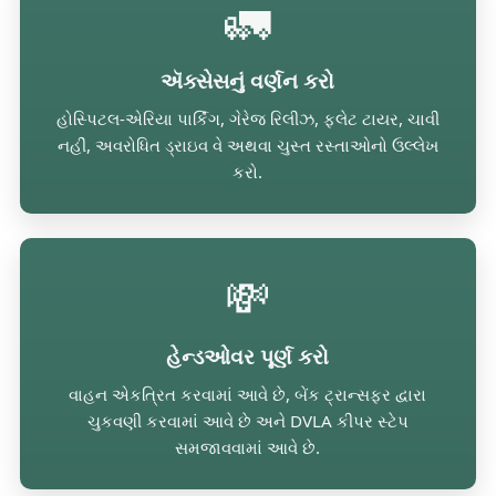
🚛
ઍક્સેસનું વર્ણન કરો
હોસ્પિટલ-એરિયા પાર્કિંગ, ગેરેજ રિલીઝ, ફ્લેટ ટાયર, ચાવી
નહીં, અવરોધિત ડ્રાઇવ વે અથવા ચુસ્ત રસ્તાઓનો ઉલ્લેખ
કરો.
💸
હેન્ડઓવર પૂર્ણ કરો
વાહન એકત્રિત કરવામાં આવે છે, બેંક ટ્રાન્સફર દ્વારા
ચુકવણી કરવામાં આવે છે અને DVLA કીપર સ્ટેપ
સમજાવવામાં આવે છે.