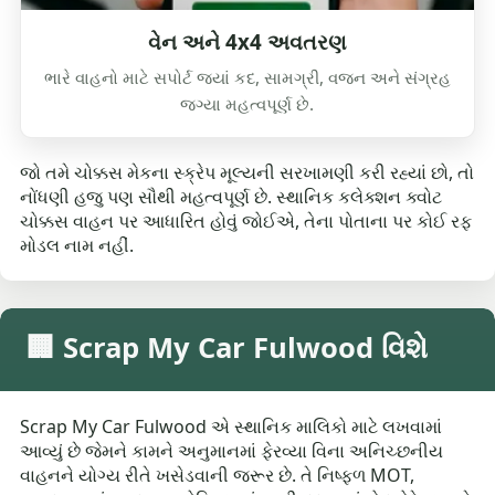
વેન અને 4x4 અવતરણ
ભારે વાહનો માટે સપોર્ટ જ્યાં કદ, સામગ્રી, વજન અને સંગ્રહ
જગ્યા મહત્વપૂર્ણ છે.
જો તમે ચોક્કસ મેકના સ્ક્રેપ મૂલ્યની સરખામણી કરી રહ્યાં છો, તો
નોંધણી હજુ પણ સૌથી મહત્વપૂર્ણ છે. સ્થાનિક કલેક્શન ક્વોટ
ચોક્કસ વાહન પર આધારિત હોવું જોઈએ, તેના પોતાના પર કોઈ રફ
મોડલ નામ નહીં.
🏢 Scrap My Car Fulwood વિશે
Scrap My Car Fulwood એ સ્થાનિક માલિકો માટે લખવામાં
આવ્યું છે જેમને કામને અનુમાનમાં ફેરવ્યા વિના અનિચ્છનીય
વાહનને યોગ્ય રીતે ખસેડવાની જરૂર છે. તે નિષ્ફળ MOT,