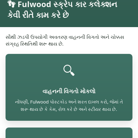
👣 Fulwood સ્ક્રેપ કાર કલેક્શન
કેવી રીતે કામ કરે છે
સૌથી ઝડપી ઉપયોગી અવતરણ વાહનની વિગતો અને ચોક્કસ
સંગ્રહ સ્થિતિથી શરૂ થાય છે.
🔍
વાહનની વિગતો મોકલો
નોંધણી, Fulwood પોસ્ટકોડ અને શરત દાખલ કરો, જેમાં તે
શરૂ થાય છે કે કેમ, રોલ કરે છે અને સ્ટીયર થાય છે.