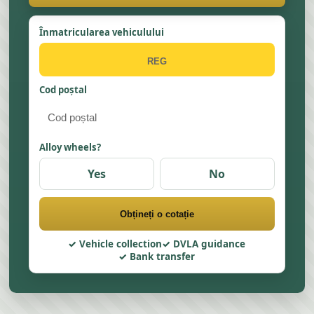
Înmatricularea vehiculului
Cod poștal
Alloy wheels?
Yes
No
Obțineți o cotație
Vehicle collection
DVLA guidance
Bank transfer