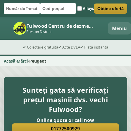
Alloys
Obține ofertă
Număr de înmatriculare
Cod poștal
Trimite formularul
Fulwood Centru de dezmembrări auto
Meniu
Preston District
✔ Colectare gratuită
✔ Acte DVLA
✔ Plată instantă
Acasă
Mărci
Peugeot
Sunteți gata să verificați
prețul mașinii dvs. vechi
Fulwood?
Online quote or call now
01772500929