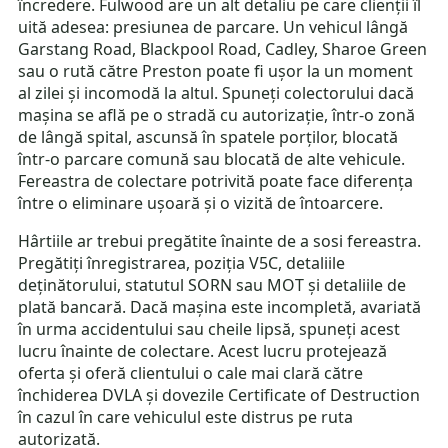
încredere. Fulwood are un alt detaliu pe care clienții îl
uită adesea: presiunea de parcare. Un vehicul lângă
Garstang Road, Blackpool Road, Cadley, Sharoe Green
sau o rută către Preston poate fi ușor la un moment
al zilei și incomodă la altul. Spuneți colectorului dacă
mașina se află pe o stradă cu autorizație, într-o zonă
de lângă spital, ascunsă în spatele porților, blocată
într-o parcare comună sau blocată de alte vehicule.
Fereastra de colectare potrivită poate face diferența
între o eliminare ușoară și o vizită de întoarcere.
Hârtiile ar trebui pregătite înainte de a sosi fereastra.
Pregătiți înregistrarea, poziția V5C, detaliile
deținătorului, statutul SORN sau MOT și detaliile de
plată bancară. Dacă mașina este incompletă, avariată
în urma accidentului sau cheile lipsă, spuneți acest
lucru înainte de colectare. Acest lucru protejează
oferta și oferă clientului o cale mai clară către
închiderea DVLA și dovezile Certificate of Destruction
în cazul în care vehiculul este distrus pe ruta
autorizată.