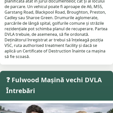
planificată atât în jurul documentelor, cât și al locului
de parcare. Un vehicul poate fi aproape de A6, M55,
Garstang Road, Blackpool Road, Broughton, Preston,
Cadley sau Sharoe Green. Drumurile aglomerate,
parcările de lângă spital, golfurile comune și străzile
rezidențiale pot schimba planul de recuperare. Partea
DVLA trebuie, de asemenea, să fie ordonată.
Deținătorul înregistrat ar trebui să înțeleagă poziția
V5C, ruta authorised treatment facility și dacă se
aplică un Certificate of Destruction înainte ca mașina
să fie scoasă.
❓ Fulwood Mașină vechi DVLA
Întrebări