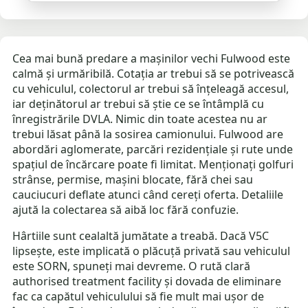
Cea mai bună predare a mașinilor vechi Fulwood este
calmă și urmăribilă. Cotația ar trebui să se potrivească
cu vehiculul, colectorul ar trebui să înțeleagă accesul,
iar deținătorul ar trebui să știe ce se întâmplă cu
înregistrările DVLA. Nimic din toate acestea nu ar
trebui lăsat până la sosirea camionului. Fulwood are
abordări aglomerate, parcări rezidențiale și rute unde
spațiul de încărcare poate fi limitat. Menționați golfuri
strânse, permise, mașini blocate, fără chei sau
cauciucuri deflate atunci când cereți oferta. Detaliile
ajută la colectarea să aibă loc fără confuzie.
Hârtiile sunt cealaltă jumătate a treabă. Dacă V5C
lipsește, este implicată o plăcuță privată sau vehiculul
este SORN, spuneți mai devreme. O rută clară
authorised treatment facility și dovada de eliminare
fac ca capătul vehiculului să fie mult mai ușor de