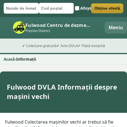
Alloys
Obține ofertă
Număr de înmatriculare
Cod poștal
Trimite formularul
Fulwood Centru de dezmembrări auto
Meniu
Preston District
✔ Colectare gratuită
✔ Acte DVLA
✔ Plată instantă
Acasă
Informații
Fulwood DVLA Informații despre
mașini vechi
Fulwood Colectarea mașinilor vechi ar trebui să fie